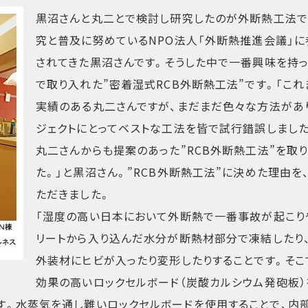
黒沼さんと丸二とで検討し研究したのが外断熱工法で
究と普及に努めているNPO法人「外断熱推進会議」に
されてきた黒沼さんです。そうした中で一番興味を持
で取り入れた”密着湿式RCB外断熱工法”です。「これ
実績のある丸二さんですが、まだまだ色々な方法があ
ジェクトにとってベストな工法を皆で試行錯誤しました
丸二さんからも提案のあった”RCB外断熱工法”を取
た。」と黒沼さん。”RCB外断熱工法”に決めた理由を
ただきました。
「湿度の高い日本において外断熱で一番事故が起こり
リートから入り込んだ水分が断熱材部分で凍結したり、
外装材にヒビが入ったり変形したりすることです。そこ
効果の高いロックセルボード（炭酸カルシウム発砲板
です。水蒸気を通し難いロックセルボードを使用することで、内