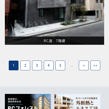
RC造 7階建
>
>>
1
2
3
4
5
…