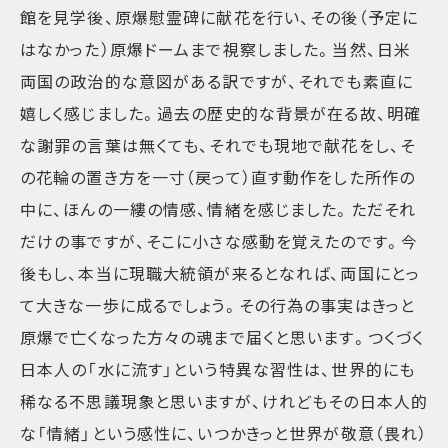
館を見学後、原爆慰霊碑に献花を行い、その後（予定に
はなかった）原爆ドームまで視察しました。当然、日米
両国の政治的な意図がある訳ですが、それでも素直に
嬉しく感じました。過去の歴史的な背景が在る故、明確
な謝罪の言葉は無くても、それでも現地で献花をし、そ
の花輪の置き方を一寸（戻って）直す動作をした所作の
中に、ほんの一縷の情感、情緒を感じました。ただそれ
だけの事ですが、そこに小さな感動を覚えたのです。今
後もし、本当に現職大統領が来るとなれば、両国にとっ
て大きな一歩に成るでしょう。その行為の事実はきっと
原爆で亡くなった方々の魂まで届くと思います。つくづく
日本人の「水に流す」という特異な習性は、世界的にも
稀なる不思議現象と思いますが、けれどもその日本人的
な「情緒」という感性に、いつかきっと世界が敬意（畏れ）