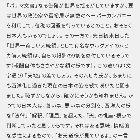
「パナマ文書」なる告発が世界を揺るがしていますが、要
は世界の政治家や富裕層が無数のペーパーカンパニー
を利用して、租税の回避を行っているとのこと。おそらく
日本人もいるのでしょう。その一方で、先日初来日した
「世界一貧しい大統領」として有名なウルグアイのムヒ
カ前大統領は、自らの報酬の9割を寄付しているそうで
す（報酬自体もささやかな額の様です）。この違いは（文
字通り）「天地」の差でしょう。そのムヒカ氏が、あまりに
も西洋化し過ぎた現在の日本の姿を観て嘆いたと聞き
ました。恥ずかしながら、確かにそうかも知れません。か
つての日本人は、善い事、悪い事の分別を、西洋人の様
な「法律」「解釈」「理屈」を超えた、「天」の視座・視点で
判断していたと思うからです。それはある意味、情緒的
な感性によるもので、「お天道様が見ているよ」の一言