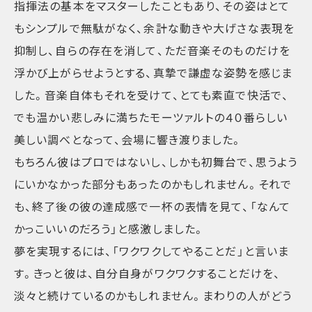
指揮法の基本をマスターしたこともあり、その姿はとて
もシンプルで無駄がなく、余計な動きや大げさな表現を
抑制し、自らの存在を消して、ただ音楽そのものだけを
浮かび上がらせようとする、真摯で謙虚な姿勢を感じま
した。音楽自体もそれを受けて、とても素直で快活で、
でも温かい悲しみに満ちたモーツァルトの４０番らしい
美しい調べとなって、会場に響き渡りました。
もちろん彼はプロではないし、しかも初舞台で、思うよう
にいかなかった部分もあったのかもしれません。それで
も、終了後の彼の達成感で一杯の表情を見て、「なんて
かっこいいのだろう」と感激しました。
夢を実現するには、「ワクワクしてやることだ」と言いま
す。きっと彼は、自分自身がワクワクすることだけを、
淡々と続けているのかもしれません。まわりの人がどう