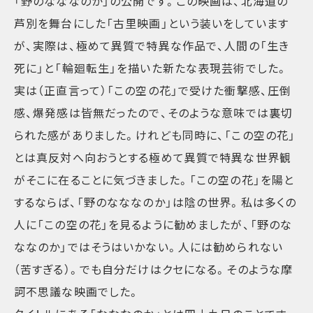
「野のなななのか」の公開です。この映画は、北海道の
芦別を舞台にした「古里映画」という装いをしています
が、実際は、極めて異質で特異な作品で、人間の「生き
死に」と「輪廻転生」を描いた新たな表現芸術でした。
実は（正直言って）「この空の花」で受けた衝撃感、圧倒
感、爆発感は皆無だったので、そのような意味では裏切
られた感がありました。けれども同時に、「この空の花」
とは真反対へ向おうとする極めて異質で特異な世界観
がそこに在ることに気づきました。「この空の花」を陽と
するならば、「野のなななのか」は陰の世界。私は多くの
人に「この空の花」を見るように勧めましたが、「野のな
ななのか」ではそうはいかない。人には勧められない
（苦すぎる）。でも自分だけはクセになる。そのような摩
訶不思議な映画でした。