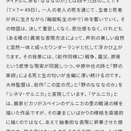
タイトルにある「なななのか」とは四十九日のことです
（7×7＝49日）。一人の老人の死を通じて、生者と死者
が共に生きながら（輪廻転生の中で）命を繋いでいく。そ
の物語は、決して重苦しくなく、悲壮感もなく、けれども
（ある種の）異常な表現方法によって、芦別の美しい自然
と混然一体と成ったワンダーランドと化して浮かび上が
ります。その背景には、（前作同様に）戦争、震災、原発
という悲惨な現実が同居しつつ、中原中也の詩と「野の
楽師」による死と生の匂いが全編に漂い続けるのです。
大林監督は、前作「この空の花」と「野のなななのか」を
「シネマ・ゲルニカ」と表現しています。「ゲルニカ」と
は、画家ピカソがスペインのゲルニカの里の戦渦の様を
描いた作品ですが、その凄まじいばかりの様相を直接的
に描くのではなく、あえて抽象的な表現に昇華させた傑