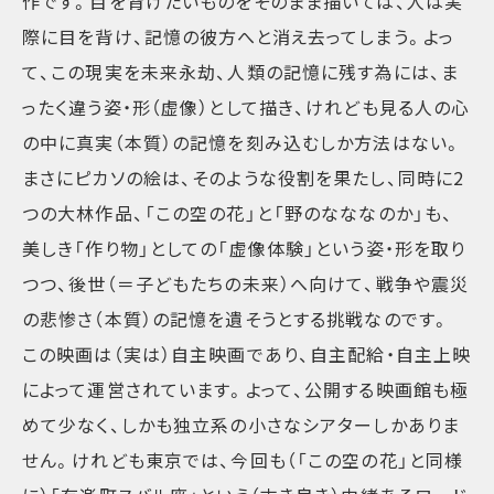
作です。目を背けたいものをそのまま描いては、人は実
際に目を背け、記憶の彼方へと消え去ってしまう。よっ
て、この現実を未来永劫、人類の記憶に残す為には、ま
ったく違う姿・形（虚像）として描き、けれども見る人の心
の中に真実（本質）の記憶を刻み込むしか方法はない。
まさにピカソの絵は、そのような役割を果たし、同時に2
つの大林作品、「この空の花」と「野のなななのか」も、
美しき「作り物」としての「虚像体験」という姿・形を取り
つつ、後世（＝子どもたちの未来）へ向けて、戦争や震災
の悲惨さ（本質）の記憶を遺そうとする挑戦なのです。
この映画は（実は）自主映画であり、自主配給・自主上映
によって運営されています。よって、公開する映画館も極
めて少なく、しかも独立系の小さなシアターしかありま
せん。けれども東京では、今回も（「この空の花」と同様