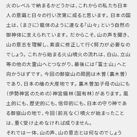
火のレベルで納まるかどうかは、これからの私たち日本
人の意識と日々の行い次第に成ると思います。日本の国
土は、（まさに）龍体のように連なる「山々」という自然の
御神体に支えられています。だからこそ、山の声を聞き、
山の意志を理解し、素直に修正して行く努力が必要なの
でしょう。これから始まる火山噴火の流れは、白山、立山
等の他の大霊山へとつながり、最後には「富士山」へと
向かうはずです。今回の御嶽山の周囲は木曽（裏木曽）
であり、日本の檜の大産地です。裏木曽加子母の山にも
（伊勢神宮のための）神宮備林（国有林）があります。風
土的にも、歴史的にも、信仰的にも、日本の守り神であ
る御嶽山の地で、今回（前兆なく）噴火が始まったこと
は、重く受け止めなければ成りません。
それでは一体、山の声、山の意志とは何なのでしょう