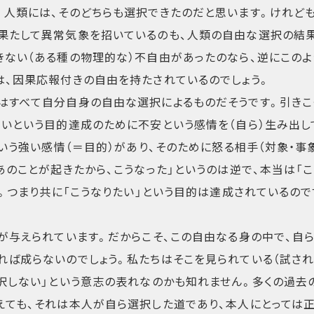
。人類には、そのどちらも選択できたのだと思います。けれど
果たして異常気象を招いているのも、人類の自由な選択の結
きない（ある種の物理的な）不自由があったのなら、逆にこの
は、因果応報付きの自由を持たされているのでしょう。
はすべて自分自身の自由な選択によるものだそうです。引きこ
ないという目的達成のために不安という感情を（自ら）生み出し
という強い感情（＝目的）があり、そのために怒る相手（対象・事
あのことが起きたから、こうなった」というのは逆で、本当は「こ
す。つまり共に「こうなりたい」という目的は達成されているので
が与えられています。だからこそ、この自由なる身の中で、自
れば成らないのでしょう。私たちはそこを見られている（試され
選択しない」という意志の表れなのかも知れません。多くの過去
えても、それは本人が自ら選択した道であり、本人にとっては