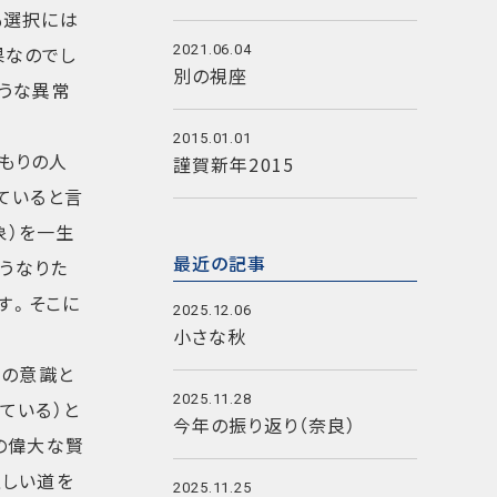
も選択には
果なのでし
2021.06.04
別の視座
ような異常
2015.01.01
もりの人
謹賀新年2015
ていると言
象）を一生
最近の記事
うなりた
す。そこに
2025.12.06
小さな秋
らの意識と
2025.11.28
ている）と
今年の振り返り（奈良）
の偉大な賢
正しい道を
2025.11.25