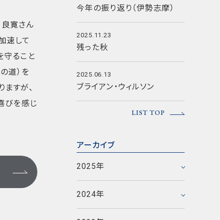
今年の振り返り（伊勢志摩）
、良寛さん
2025.11.23
加速して
残った秋
を守ること
の道）を
2025.06.13
ブライアン・ウィルソン
りますが、
2025年12月
喜びを感じ
LIST TOP
2025年11月
2025年6月
2023年12月
アーカイブ
2025年5月
2023年11月
2024年12月
2025年
2025年1月
2023年10月
2024年11月
2023年9月
2020年12月
2024年
2024年5月
2023年8月
2020年11月
2017年12月
2021年9月