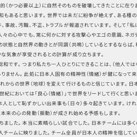
的（かつ必要以上）に自然そのものを破壊してきたことに在り
和もあると思います。世界では未だに紛争が絶えず、ある種
、事故、汚職、不正、トラブルが報道されています。そして「私
の人々の心中でも、常に何かに対する攻撃心やエゴの意識、ネガ
の状態と自然界の動きとが同調（共鳴）しているとするならば、
かな気象が享受されるとの計算が成り立ちます。
総和です。つまり私たち一人ひとりにできることは、（他人では
ありません。此処に日本人固有の精神性（情緒）が鍵になって
れからの世界（地球）を変えて行けるものと信じています。日本
1世紀においては「良心（情緒）」で世界をリードして行くと思い
本人として恥ずかしい出来事も（日々）多々起きています。けれ
人本来の心の発動（振動）が成され始める予感もします。
勝ちました。本当に素晴らしい試合でした。日本チームには多
人チームに映りました。チーム全員が日本人の精神を宿してい