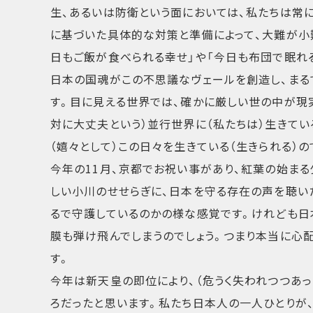
生、あるいは防衛という面においては、私たちは常
に基づいた具体的な対策と準備によって、大難が小
日もご飯が食べられる幸せ」や「今日も布団で眠れ
日本の国魂がこの不思議なヴェールを創造し、まる
す。目に見える世界では、確かに厳しい世の中が現実
対に大丈夫という）並行世界に（私たちは）生きてい
（嬉々として）この日々を生きている（生きられる）の
今年の11月、京都でお祝い事があり、紅葉の始ま
しい小川のせせらぎに、日本を守る存在の声を聴い
るで守護しているのかの様な感覚です。けれども日
膜も弾け飛んでしまうのでしょう。つまり本当に心
す。
今年は新天皇の即位により、（危うく失われつつあっ
ろだったと思います。私たち日本人の一人ひとりが