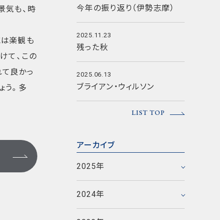
今年の振り返り（伊勢志摩）
景気も、時
2025.11.23
には楽観も
残った秋
けて、この
れて良かっ
2025.06.13
ブライアン・ウィルソン
ょう。多
2025年12月
LIST TOP
2025年11月
2025年6月
2023年12月
アーカイブ
2025年5月
2023年11月
2024年12月
2025年
2025年1月
2023年10月
2024年11月
2023年9月
2020年12月
2024年
2024年5月
2023年8月
2020年11月
2017年12月
2021年9月