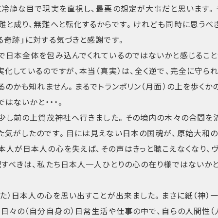
に冷静な目で現実を直視し、最悪の想定が大事だと思います。
難と成り、無難へと転化するからです。けれども同時に思うべき
る奇跡」に対する気づきと感謝です。
で日本全体を包み込んでくれているのではないかと感じること
化しているのですが、本当（真実）は、全く逆で、完全に守られ
るのかも知れません。まるでトランポリン（月面）の上を歩くか
ではないかと・・・。
る少し前の上賀茂神社へ行きました。その境内の木々の合間を
た気がしたのです。目には見えない日本の国魂が、原始大和
本人が日本人の心を失えば、その声はきっと聴こえなくなり、
配すべきは、私たち日本人一人ひとりの心の在り様ではないか
た）日本人の心を思い出すことが出来ました。まさに紙（神）
、日々の（自分自身の）日常生活や仕事の中で、自らの人間性（