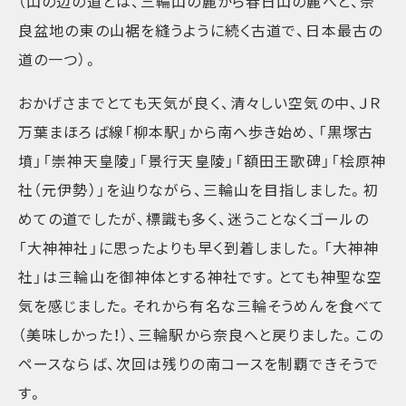
（山の辺の道とは、三輪山の麓から春日山の麓へと、奈
良盆地の東の山裾を縫うように続く古道で、日本最古の
道の一つ）。
おかげさまでとても天気が良く、清々しい空気の中、ＪＲ
万葉まほろば線「柳本駅」から南へ歩き始め、「黒塚古
墳」「崇神天皇陵」「景行天皇陵」「額田王歌碑」「桧原神
社（元伊勢）」を辿りながら、三輪山を目指しました。初
めての道でしたが、標識も多く、迷うことなくゴールの
「大神神社」に思ったよりも早く到着しました。「大神神
社」は三輪山を御神体とする神社です。とても神聖な空
気を感じました。それから有名な三輪そうめんを食べて
（美味しかった！）、三輪駅から奈良へと戻りました。この
ペースならば、次回は残りの南コースを制覇できそうで
す。