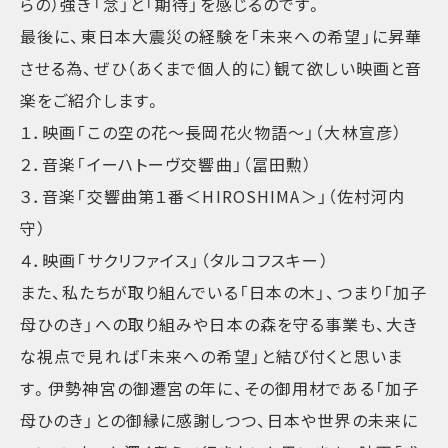
らの）強き「念」と「期待」を感じるのです。
最後に、東日本大震災の経験を「未来への希望」に昇華
させる為、ぜひ（あくまで個人的に）観て欲しい映画と音
楽をご紹介します。
１．映画「この空の花～長岡花火物語～」（大林宣彦）
２．音楽「イーハトーヴ交響曲」（冨田勲）
３．音楽「交響曲第１番＜HIROSHIMA＞」（佐村河内
守）
４．映画「サクリファイス」（タルコフスキー）
また、私たちが取り組んでいる「日本の木」、つまり「加子
母ひのき」への取り組みや日本の森を守る事業も、大き
な視点で見れば「未来への希望」と結び付くと思いま
す。伊勢神宮の御遷宮の年に、その御用材である「加子
母ひのき」との御縁に感謝しつつ、日本や世界の未来に