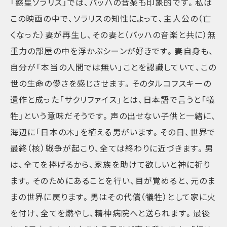
「惑星ソラリス」では、バッハの音楽も印象的です。私は
この映画の中で、ソラリスの知性によって、主人公の（亡
くなった）妻が再生し、その妻と（バッハの音楽と共に）無
重力の部屋の中を浮かぶシーンが好きです。妻自身も、
自分が「本当の人間では無い」ことを認識していて、この
世の生命の儚さを感じさせます。そのタルコフスキーの
遺作と成った「サクリファイス」とは、日本語で言うと「犠
牲」という意味だそうです。声の出せない子供と一緒に、
海辺に「日本の木」を植える男がいます。その日、世界で
最終（核）戦争が起こり、全ては終わりに近づきます。男
は、全てを捧げるから、家族を助けて欲しいと神に祈り
ます。そのためにあることを行い、目が覚めると、元のま
まの世界に戻ります。男はその代償（犠牲）として家に火
を付け、全てを燃やし、精神病院へと送られます。最後