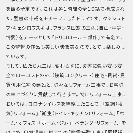
を観る予定です。これは各１時間の全１０話で構成され
た、聖書の十戒をモチーフにしたドラマです。クシシュト
フ・キェシロフスキは、フランス国旗の三色（自由・平等・
博愛）をテーマとした「トリコロール三部作」で有名で、
この監督の作品も美しい映像美なので、とても楽しみし
ています。
そして、私たち丸二は、変わらずに、災害に強い安心安
全でローコストのＲＣ（鉄筋コンクリート）住宅・賃貸・賃
貸併用住宅の建設と、様々なリフォーム工事で、お客様
の幸せづくりに貢献して行きます。特にリフォーム工事に
おいては、コロナウイルスを経験したことで、「空調（換
気）リフォーム」「衛生（トイレ・キッチン）リフォーム」「ホ
ーム・オフィス」「ホーム・ジム」「ベランダ・リフォーム」を
はじめ、自然災害に備えての「耐震補強工事」「屋根補